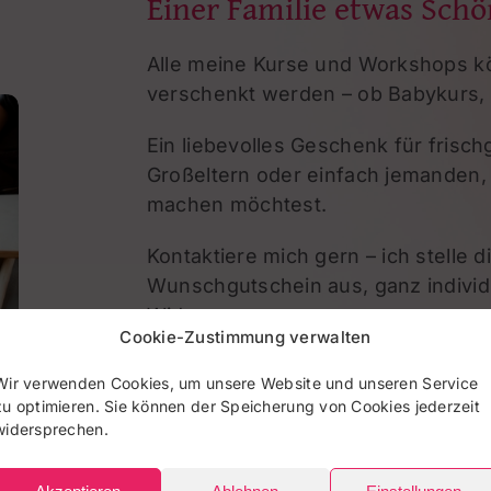
Einer Familie etwas Sch
Alle meine Kurse und Workshops k
verschenkt werden – ob Babykurs,
Ein liebevolles Geschenk für frisc
Großeltern oder einfach jemanden
machen möchtest.
Kontaktiere mich gern – ich stelle d
Wunschgutschein aus, ganz individ
Widmung.
Cookie-Zustimmung verwalten
Wir verwenden Cookies, um unsere Website und unseren Service
zu optimieren. Sie können der Speicherung von Cookies jederzeit
Zum Kontakt
WhatsA
widersprechen.