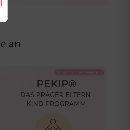
se an
Kurse im ersten Lebensjahr