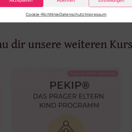
Akzeptieren
Ablehnen
Einstellungen
Cookie-Richtlinie
Datenschutz
Impressum
u dir unsere weiteren Kur
Kurse im ersten Lebensjahr