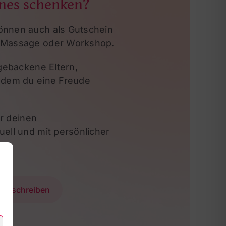
önes schenken?
önnen auch als Gutschein
Massage oder Workshop.
hgebackene Eltern,
, dem du
eine Freude
ir deinen
uell und mit
persönlicher
pp schreiben