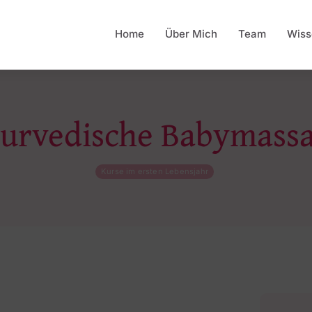
Home
Über Mich
Team
Wiss
urvedische Babymass
Kurse im ersten Lebensjahr