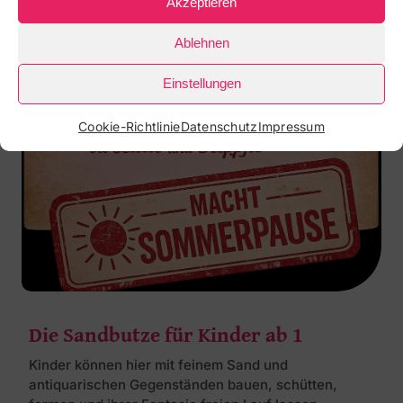
Akzeptieren
Workshops & Einzeltermine
Kurse von 1 - 3 Jahre
Ablehnen
Kurse ab 3
Die Sandbutze
Einstellungen
Cookie-Richtlinie
Datenschutz
Impressum
Die Sandbutze für Kinder ab 1
Kinder können hier mit feinem Sand und
antiquarischen Gegenständen bauen, schütten,