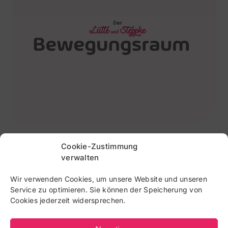
Bewegungsraum / ab Oktober /
Cookie-Zustimmung
verwalten
Dienstag / 15.45 Uhr / Start 13.10.26
Wir verwenden Cookies, um unsere Website und unseren
Bewegung, Forschen und Gemeinschaft Im [...]
Service zu optimieren. Sie können der Speicherung von
Cookies jederzeit widersprechen.
Mehr erfahren