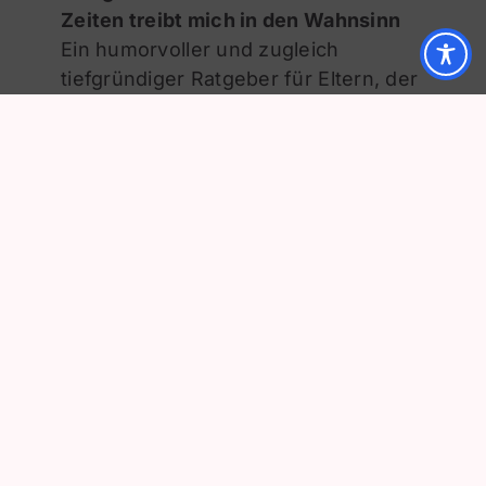
Zeiten treibt mich in den Wahnsinn
Ein humorvoller und zugleich
tiefgründiger Ratgeber für Eltern, der
zeigt, wie man die Bedürfnisse von
Kindern erkennen und darauf eingehen
kann.
Beltz Verlagsgruppe
Jesper Juul
Grenzen, Nähe, Respekt
Juul erläutert, wie Eltern eine respektvolle
Beziehung zu ihren Kindern aufbauen
können.
Nein aus Liebe
Er zeigt auf, wie wichtig es ist, Kindern
Grenzen zu setzen und dabei ihre
Bedürfnisse zu berücksichtigen.